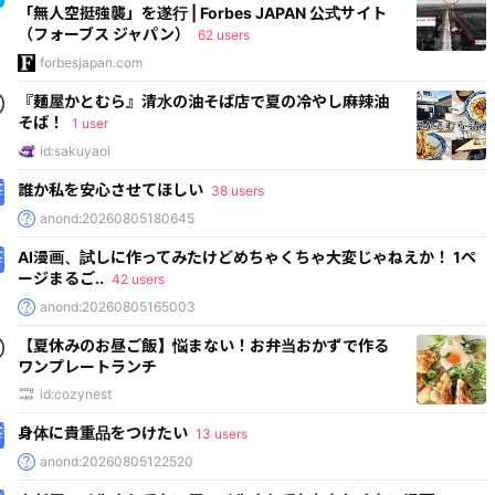
「無人空挺強襲」を遂行 | Forbes JAPAN 公式サイト
（フォーブス ジャパン）
62 users
forbesjapan.com
『麺屋かとむら』清水の油そば店で夏の冷やし麻辣油
そば！
1 user
id:sakuyaoi
誰か私を安心させてほしい
38 users
anond:20260805180645
AI漫画、試しに作ってみたけどめちゃくちゃ大変じゃねえか！ 1ペ
ージまるご..
42 users
anond:20260805165003
【夏休みのお昼ご飯】悩まない！お弁当おかずで作る
ワンプレートランチ
id:cozynest
身体に貴重品をつけたい
13 users
anond:20260805122520