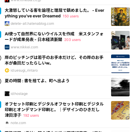
大激怒している客を論理と理屈で鎮めました。 - Ever
ything you've ever Dreamed
150 users
delete-all.hatenablog.com
AI使って自然界にないウイルスを作成 米スタンフォ
ードが成果発表 - 日本経済新聞
203 users
www.nikkei.com
岸のピッチングは若手のお手本だけど、その岸のお手
本が桑田だったらしいw。
id:uesugi_rintaro
夏の時間 : 書を捨てよ、町へ出よう
id:hostage
オフセット印刷とデジタルオフセット印刷とデジタル
印刷とオンデマンド印刷と。｜デザインのひきだし
津田淳子
192 users
note.com