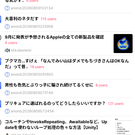
る気がす..
6 users
anond:20260806102134
大喜利のネタだす
115 users
anond:20260805235958
9月に発表が予想されるAppleの全ての新製品を確認
4 users
id:kobonemi
ブクマカ…すげぇ 「なんでみい山はダメでもちづきさんはOKなん
だ」って普..
18 users
anond:20260805091600
男性も色気とぶりっ子に騙され続けてるくせに
8 users
anond:20260806075146
プリキュアに選ばれるのってどうしたらいいですか？
121 users
anond:20260806073454
コルーチンやInvokeRepeating、Awaitableなど、Up
dateを使わないループ処理の色々な方法【Unity】
id:kan_kikuchi