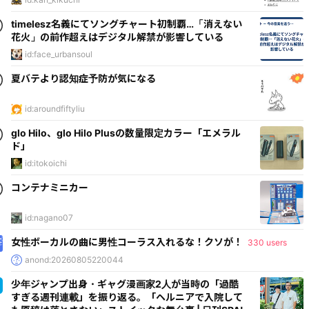
timelesz名義にてソングチャート初制覇…「消えない
花火」の前作超えはデジタル解禁が影響している
id:face_urbansoul
夏バテより認知症予防が気になる
id:aroundfiftyliu
glo Hilo、glo Hilo Plusの数量限定カラー「エメラル
ド」
id:itokoichi
コンテナミニカー
id:nagano07
女性ボーカルの曲に男性コーラス入れるな！クソが！
330 users
anond:20260805220044
少年ジャンプ出身・ギャグ漫画家2人が当時の「過酷
すぎる週刊連載」を振り返る。「ヘルニアで入院して