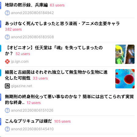
地獄の黙示録、兵庫編
63 users
anond:20260806184942
あっけなく死んでしまったと思う漫画・アニメの主要キャラ
382 users
anond:20260806183508
【オピニオン】任天堂は「魂」を失ってしまったの
か？
52 users
jp.ign.com
細菌と古細菌はそれぞれ独立して無生物から生物に進
化した可能性
33 users
gigazine.net
無期刑の終身刑化って悪い事なのかな？ 簡単には出てこられず実質
的な終身..
12 users
anond:20260806151026
こんなプリキュアは嫌だ
105 users
anond:20260806145410