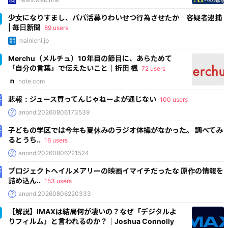
少女になりすまし、パパ活募りわいせつ行為させたか 容疑者逮捕
| 毎日新聞
89 users
mainichi.jp
Merchu（メルチュ）10年目の節目に、あらためて
「自分の言葉」で伝えたいこと｜折田 楓
72 users
note.com
悲報：ジュース買ってんじゃねーよが通じない
100 users
anond:20260806173539
子どもの学区では今年も夏休みのラジオ体操がなかった。 調べてみ
るとうち..
16 users
anond:20260806221524
プロジェクトヘイルメアリーの映画イマイチだったな 原作の情報を
詰め込ん..
153 users
anond:20260806220333
【解説】IMAXは結局何が凄いの？なぜ「デジタルよ
りフィルム」と言われるのか？｜Joshua Connolly