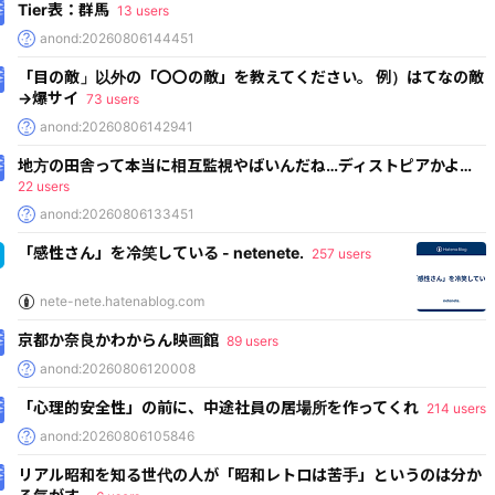
Tier表：群馬
13 users
anond:20260806144451
「目の敵」以外の「〇〇の敵」を教えてください。 例）はてなの敵
→爆サイ
73 users
anond:20260806142941
地方の田舎って本当に相互監視やばいんだね…ディストピアかよ…
22 users
anond:20260806133451
「感性さん」を冷笑している - netenete.
257 users
nete-nete.hatenablog.com
京都か奈良かわからん映画館
89 users
anond:20260806120008
「心理的安全性」の前に、中途社員の居場所を作ってくれ
214 users
anond:20260806105846
リアル昭和を知る世代の人が「昭和レトロは苦手」というのは分か