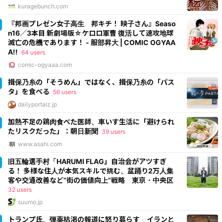
kuragebunch.com
『邦画プレゼン女子高生 邦キチ！ 映子さん』Seaso
n16／3本目 新劇場版☆ケロロ軍曹 復活して速攻地球
滅亡の危機であります！ - 服部昇大 | COMIC OGYAA
A!!
64 users
comic-ogyaaa.com
揖保乃糸の「そうめん」ではなく、揖保乃糸の「パス
タ」を食べる
56 users
dailyportalz.jp
加熱不足の鶏肉食べた医師、車いす生活に「避けられ
たリスクだった」：朝日新聞
39 users
www.asahi.com
旧五輪選手村「HARUMI FLAG」自治会がアツすぎ
る！ 多様な住人が本気スキルで挑む、盆踊り2万人集
客や交通改善など“街の価値向上”戦略 東京・中央区
32 users
suumo.jp
トランプ氏、弾薬枯渇の報道に怒り募らす イランと