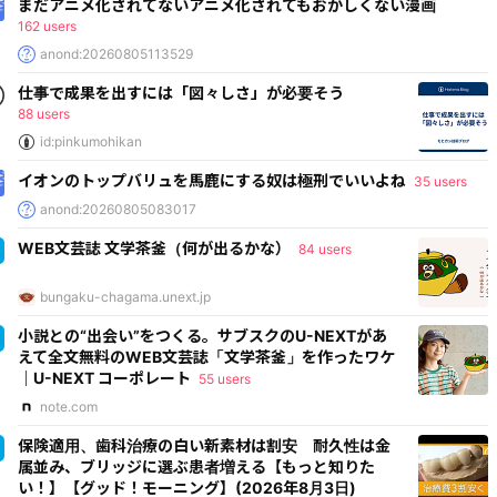
まだアニメ化されてないアニメ化されてもおかしくない漫画
162 users
anond:20260805113529
仕事で成果を出すには「図々しさ」が必要そう
88 users
id:pinkumohikan
イオンのトップバリュを馬鹿にする奴は極刑でいいよね
35 users
anond:20260805083017
WEB文芸誌 文学茶釜（何が出るかな）
84 users
bungaku-chagama.unext.jp
小説との“出会い”をつくる。サブスクのU-NEXTがあ
えて全文無料のWEB文芸誌「文学茶釜」を作ったワケ
｜U-NEXT コーポレート
55 users
note.com
保険適用、歯科治療の白い新素材は割安 耐久性は金
属並み、ブリッジに選ぶ患者増える【もっと知りた
い！】【グッド！モーニング】(2026年8月3日)