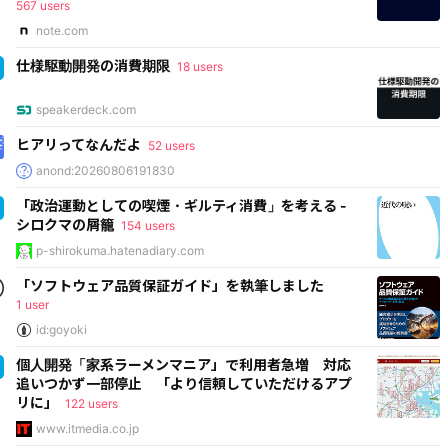
567 users
note.com
仕様駆動開発の消費期限
18 users
speakerdeck.com
ヒアリってなんだよ
52 users
anond:20260806191830
「政治運動としての喫煙・ギルティ消費」を考える -
シロクマの屑籠
154 users
p-shirokuma.hatenadiary.com
「ソフトウェア品質保証ガイド」を執筆しました
1 user
id:goyoki
個人開発「家系ラーメンマニア」で利用者急増 対応
追いつかず一部停止 「より信頼していただけるアプ
リに」
122 users
www.itmedia.co.jp