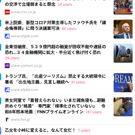
の交渉で立場弱まると懸念
24 users
www.cnn.co.jp
米上院委、新型コロナ対策主導したファウチ氏を「議
会侮辱罪」に問う決議案可決
60 users
www.afpbb.com
全東信破産、５３９億円超の融資が回収不能や遅延の
恐れ…３４金融機関に拡大・半分近く焦げ付く恐れ
39 users
www.yomiuri.co.jp
トランプ氏、「出産ツーリズム」禁止する大統領令に
署名 「出生地主義」見直し継続へ
91 users
www.afpbb.com
男女同室で「着替えられない」いまだ雑魚寝も…避難
所めぐり“格差” 専門家「標準化されていない」 令
和8年熊本地震｜FNNプライムオンライン
187 users
www.fnn.jp
乙女を小峠に変えると、なんて女だ！
7 users