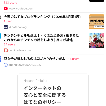
133 users
www.youtube.com
今週のはてなブログランキング〔2026年8月第1週〕
1 user
id:hatenablog
チンチンデビルを追え！ - くぼたふみお / 第６０話
これからのチンチンの話をしよう | 月マガ基地
24 users
comic-days.com
腐女子が嫌われるのはCLAMPのせいだよ
116 users
anond:20260509133927
Hatena Policies
インターネットの
安心と安全に関する
はてなのポリシー