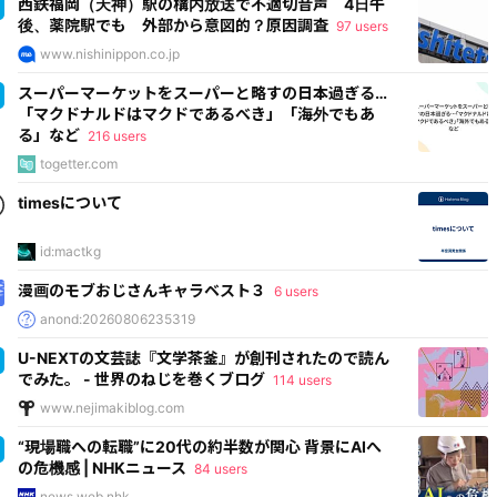
西鉄福岡（天神）駅の構内放送で不適切音声 4日午
後、薬院駅でも 外部から意図的？原因調査
97 users
www.nishinippon.co.jp
スーパーマーケットをスーパーと略すの日本過ぎる…
「マクドナルドはマクドであるべき」「海外でもあ
る」など
216 users
togetter.com
timesについて
id:mactkg
漫画のモブおじさんキャラベスト３
6 users
anond:20260806235319
U-NEXTの文芸誌『文学茶釜』が創刊されたので読ん
でみた。 - 世界のねじを巻くブログ
114 users
www.nejimakiblog.com
“現場職への転職”に20代の約半数が関心 背景にAIへ
の危機感 | NHKニュース
84 users
news.web.nhk