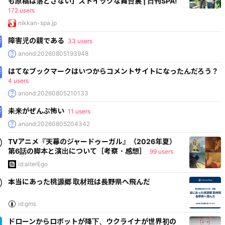
も原稿は落とさない」ストイックな舞台裏 | 日刊SPA!
172 users
nikkan-spa.jp
障害児の親である
33 users
anond:20260805193948
はてなブックマークはいつからコメントサイトになったんだろう？
4 users
anond:20260805210133
未来がぜんぶ怖い
11 users
anond:20260805204342
TVアニメ『天幕のジャードゥーガル』（2026年夏）
第6話の脚本と演出について［考察・感想］
99 users
id:alterEgo
本当にあった桃源郷 取材班は長野県へ飛んだ
id:gms
ドローンからロボットが降下、ウクライナが世界初の