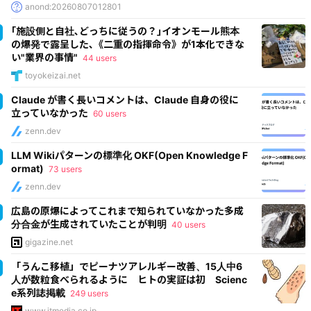
anond:20260807012801
｢施設側と自社､どっちに従うの？｣イオンモール熊本
の爆発で露呈した､《二重の指揮命令》が1本化できな
い"業界の事情"
44 users
toyokeizai.net
Claude が書く長いコメントは、Claude 自身の役に
立っていなかった
60 users
zenn.dev
LLM Wikiパターンの標準化 OKF(Open Knowledge F
ormat)
73 users
zenn.dev
広島の原爆によってこれまで知られていなかった多成
分合金が生成されていたことが判明
40 users
gigazine.net
「うんこ移植」でピーナツアレルギー改善、15人中6
人が数粒食べられるように ヒトの実証は初 Scienc
e系列誌掲載
249 users
www.itmedia.co.jp