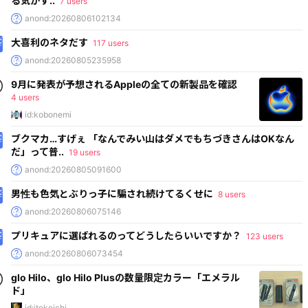
る気がす..
7 users
anond:20260806102134
大喜利のネタだす
117 users
anond:20260805235958
9月に発表が予想されるAppleの全ての新製品を確認
4 users
id:kobonemi
ブクマカ…すげぇ 「なんでみい山はダメでもちづきさんはOKなん
だ」って普..
19 users
anond:20260805091600
男性も色気とぶりっ子に騙され続けてるくせに
8 users
anond:20260806075146
プリキュアに選ばれるのってどうしたらいいですか？
123 users
anond:20260806073454
glo Hilo、glo Hilo Plusの数量限定カラー「エメラル
ド」
id:itokoichi