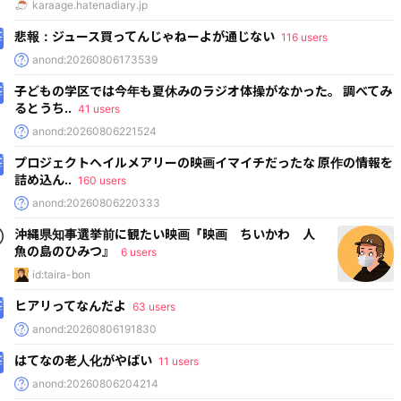
karaage.hatenadiary.jp
悲報：ジュース買ってんじゃねーよが通じない
116 users
anond:20260806173539
子どもの学区では今年も夏休みのラジオ体操がなかった。 調べてみ
るとうち..
41 users
anond:20260806221524
プロジェクトヘイルメアリーの映画イマイチだったな 原作の情報を
詰め込ん..
160 users
anond:20260806220333
沖縄県知事選挙前に観たい映画『映画 ちいかわ 人
魚の島のひみつ』
6 users
id:taira-bon
ヒアリってなんだよ
63 users
anond:20260806191830
はてなの老人化がやばい
11 users
anond:20260806204214