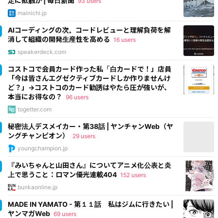
定に抵触か | 毎日新聞
93 users
mainichi.jp
AIコーディングの次。コードレビューと理解負荷を解
消して組織の開発生産性を高める
16 users
speakerdeck.com
コストコで会員カード作った私「白カードで！」店員
「今は皆さんエグゼクティブカードしか作りませんけ
ど？」→コストコのカード勧誘はやたら圧が強いが、
本当にお得なの？
96 users
togetter.com
秘密法人デスメイカー・第38話 | ヤンチャンWeb（ヤ
ングチャンピオン）
29 users
youngchampion.jp
『みいちゃんと山田さん』についてアニメ化公表と炎
上で思うこと：ロマン優光連載404
152 users
bunkaonline.jp
MADE IN YAMATO - 第１１話 私はジムに行きたい |
ヤンマガWeb
69 users