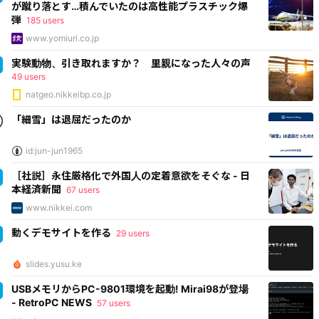
が蹴り落とす…積んでいたのは高性能プラスチック爆
弾
185 users
www.yomiuri.co.jp
実験動物、引き取れますか？ 里親になった人々の声
49 users
natgeo.nikkeibp.co.jp
「細雪」は退屈だったのか
id:jun-jun1965
［社説］永住厳格化で外国人の定着意欲をそぐな - 日
本経済新聞
67 users
www.nikkei.com
動くデモサイトを作る
29 users
slides.yusu.ke
USBメモリからPC-9801環境を起動! Mirai98が登場
- RetroPC NEWS
57 users