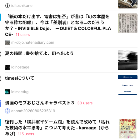
id:toshikane
「紙の本だけ出す、電書は拒否」が昔は『町の本屋を
守る粋な配慮』、今は『差別者』となる…のだろう
か？ - INVISIBLE Dojo. ーQUIET & COLORFUL PLA
CE-
11 users
m-dojo.hatenadiary.com
夏の時間 : 書を捨てよ、町へ出よう
id:hostage
timesについて
id:mactkg
漫画のモブおじさんキャラベスト３
30 users
anond:20260806235319
復刊した「横井軍平ゲーム館」を読んで改めて「枯れ
た技術の水平思考」について考えた - karaage. [から
あげ]
115 users