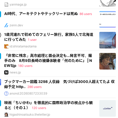
yanmaga.jp
AI時代、アーキテクトやテックリードは死ぬ
86 users
zenn.dev
1歳児連れで初めてのフェリー旅行。家族5人で北海道
に行ってみた
1 user
id:shiratamaotama
「非常に残念」高市総理と面会決定も…発言不可、握
手のみ 8月9日長崎の被爆体験者「何のために」 | N
EWSjp
180 users
news.jp
ブックマーカー図鑑 3298 人収録 気づけば3000人超えてたよ 収
録予定 http..
286 users
anond:20260807233039
映画「ちいかわ」を徹底的に国際政治学の視点から観
ると（その１）
120 users
higashinoatsuko.theletter.jp