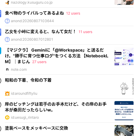
nazology.kusuguru.co.jp
食べ物のライバルってあるよね
12 users
anond:20260807103644
乙女を小峠に変えると、なんて女だ！
11 users
anond:20260807012801
【マジクラ】 Geminiに「@Workspace」と送るだ
け。"勝手に育つ仕事ログ"をつくる方法 【NotebookL
M】｜まじん
27 users
note.com
昭和の下着、令和の下着
id:aroundfiftyliu
岸のピッチングは若手のお手本だけど、その岸のお手
本が桑田だったらしいw。
id:uesugi_rintaro
塗装ベースをメッキベースに交換