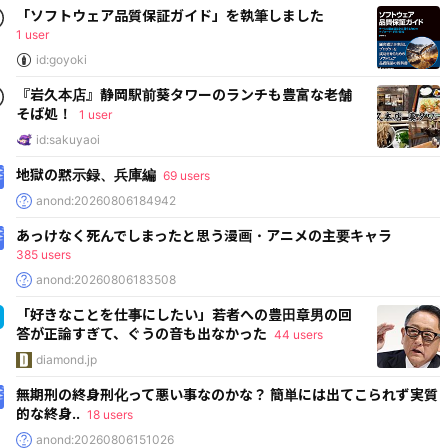
「ソフトウェア品質保証ガイド」を執筆しました
1 user
id:goyoki
『岩久本店』静岡駅前葵タワーのランチも豊富な老舗
そば処！
1 user
id:sakuyaoi
地獄の黙示録、兵庫編
69 users
anond:20260806184942
あっけなく死んでしまったと思う漫画・アニメの主要キャラ
385 users
anond:20260806183508
「好きなことを仕事にしたい」若者への豊田章男の回
答が正論すぎて、ぐうの音も出なかった
44 users
diamond.jp
無期刑の終身刑化って悪い事なのかな？ 簡単には出てこられず実質
的な終身..
18 users
anond:20260806151026