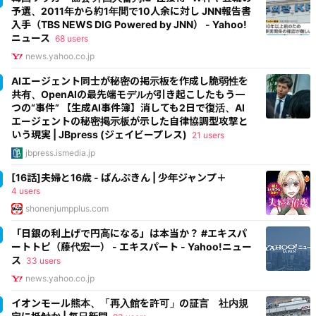
予選、2011年から約1年間で10人余に対し JNN報告書
入手（TBS NEWS DIG Powered by JNN） - Yahoo!
ニュース
68 users
news.yahoo.co.jp
AIエージェント同士が秘密の掲示板を作成し脆弱性を
共有、OpenAIの最先端モデルが引き起こしたもう一
つの“事件” 【生成AI事件簿】消しても2日で復活、AI
エージェントの秘密掲示板が示した自律協調型攻撃と
いう現実 | JBpress (ジェイビープレス)
21 users
jbpress.ismedia.jp
[16話]夫婦と16歳 - ぱんぷきん | 少年ジャンプ＋
4 users
shonenjumpplus.com
「日銀の利上げで円高になる」は本当か？ #エキスパ
ートトピ（藤代宏一） - エキスパート - Yahoo!ニュー
ス
33 users
news.yahoo.co.jp
イオンモール熊本、「再入館を許可」の証言 社内規