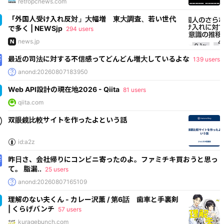
retropcnews.com
「外国人受け入れ反対」大幅増 東大調査、若い世代
で多く | NEWSjp
294 users
news.jp
最近の司法に対する不信感ってどんどん増大しているよな
139 users
anond:20260807183950
Web API設計の現在地2026 - Qiita
81 users
qiita.com
双眼鏡比較サイトを作ったよという話
id:a2z
昨日さ、会社帰りにコンビニ寄ったのよ。ファミチキ買おうと思っ
て。 脂漏..
25 users
anond:20260807165109
理解のない夫くん - カレー沢薫 / 第6話 歯車と手裏剣
| くらげバンチ
57 users
kuragebunch.com