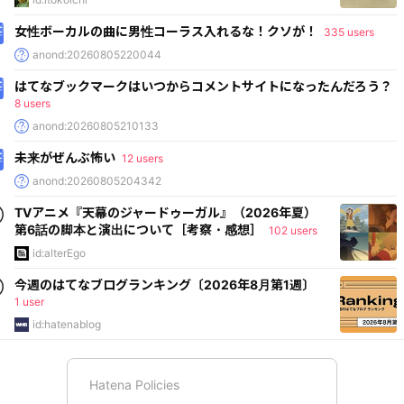
女性ボーカルの曲に男性コーラス入れるな！クソが！
335 users
anond:20260805220044
はてなブックマークはいつからコメントサイトになったんだろう？
8 users
anond:20260805210133
未来がぜんぶ怖い
12 users
anond:20260805204342
TVアニメ『天幕のジャードゥーガル』（2026年夏）
第6話の脚本と演出について［考察・感想］
102 users
id:alterEgo
今週のはてなブログランキング〔2026年8月第1週〕
1 user
id:hatenablog
Hatena Policies