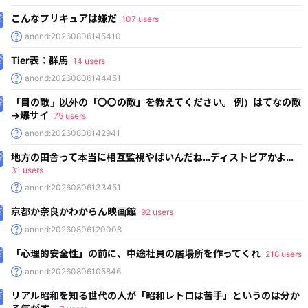
こんなプリキュアは嫌だ
107 users
anond:20260806145410
Tier表：群馬
14 users
anond:20260806144451
「目の敵」以外の「〇〇の敵」を教えてください。 例）はてなの敵
→爆サイ
75 users
anond:20260806142941
地方の田舎って本当に相互監視やばいんだね…ディストピアかよ…
31 users
anond:20260806133451
京都か奈良かわからん映画館
92 users
anond:20260806120008
「心理的安全性」の前に、中途社員の居場所を作ってくれ
218 users
anond:20260806105846
リアル昭和を知る世代の人が「昭和レトロは苦手」というのは分か