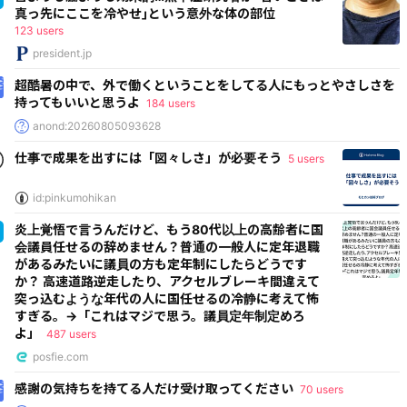
真っ先にここを冷やせ｣という意外な体の部位
123 users
president.jp
超酷暑の中で、外で働くということをしてる人にもっとやさしさを
持ってもいいと思うよ
184 users
anond:20260805093628
仕事で成果を出すには「図々しさ」が必要そう
5 users
id:pinkumohikan
炎上覚悟で言うんだけど、もう80代以上の高齢者に国
会議員任せるの辞めません？普通の一般人に定年退職
があるみたいに議員の方も定年制にしたらどうです
か？ 高速道路逆走したり、アクセルブレーキ間違えて
突っ込むような年代の人に国任せるの冷静に考えて怖
すぎる。→「これはマジで思う。議員定年制定めろ
よ」
487 users
posfie.com
感謝の気持ちを持てる人だけ受け取ってください
70 users