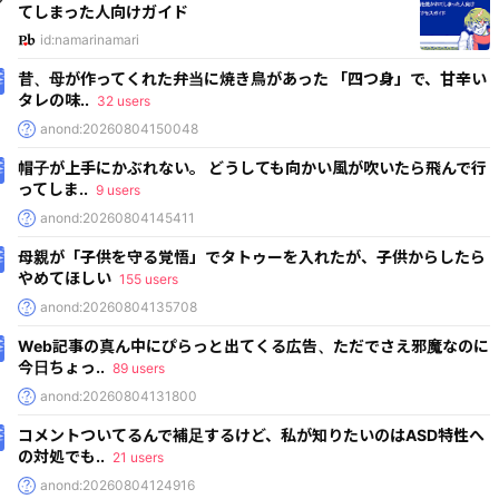
てしまった人向けガイド
id:namarinamari
昔、母が作ってくれた弁当に焼き鳥があった 「四つ身」で、甘辛い
タレの味..
32 users
anond:20260804150048
帽子が上手にかぶれない。 どうしても向かい風が吹いたら飛んで行
ってしま..
9 users
anond:20260804145411
母親が「子供を守る覚悟」でタトゥーを入れたが、子供からしたら
やめてほしい
155 users
anond:20260804135708
Web記事の真ん中にぴらっと出てくる広告、ただでさえ邪魔なのに
今日ちょっ..
89 users
anond:20260804131800
コメントついてるんで補足するけど、私が知りたいのはASD特性へ
の対処でも..
21 users
anond:20260804124916