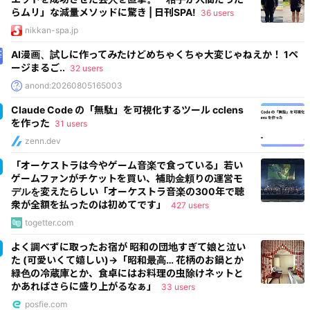
らムリ」な減量メソッドに驚き | 日刊SPA!
36 users
nikkan-spa.jp
AI漫画、試しに作ってみたけどめちゃくちゃ大変じゃねえか！ 1ペ
ージまるご..
32 users
anond:20260805165003
Claude Code の「無駄」を可視化するツール cclens
を作った
31 users
zenn.dev
「オーケストラは今やゲーム音楽で食っている」若い
ゲームファンがチケットを買い、補助金頼りの運営モ
デルを変えたらしい「オーケストラ音楽の300年で聴
衆が全額を払ったのは初めてです」
427 users
togetter.com
よく調ベずに取ったお宿が 昭和の団地すぎて娘と泣い
た (可愛いくて嬉しい)→「昭和最高… 花柄のお鍋とか
緑色の冷蔵庫とか、食卓にはお料理の虫除けネットと
かあればさらに盛り上がるなぁ」
33 users
posfie.com