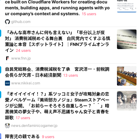
ce built on Cloudflare Workers for creating docu
ments, building apps, and running agents with yo
ur company’s context and systems.
15 users
github.com
「みんな高市さんに何も言えない」「半分以上が反
対」 消費税減税めぐる舞台裏 自民党内でくすぶる慎
重論と本音【スポットライト】｜FNNプライムオンラ
イン
24 users
www.fnn.jp
自民党総務会、消費税減税を了承 宮沢洋一・前税調
会長らが欠席 - 日本経済新聞
13 users
www.nikkei.com
「オイイイイイ！？」系ツッコミ女子が攻略対象の恋
愛ノベルゲーム『美術部カノジョ』Steamストアペー
ジが公開。「お前らーそろそろ自重しろー？＾＾」暗
黒微笑の夢女子や、萌え声不思議ちゃん女子と青春を
謳歌
17 users
news.denfaminicogamer.jp
障害児の親である
9 users