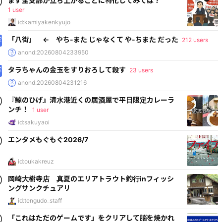
まず全支部が立ち上がることに特化してみては？
1 user
id:kamiyakenkyujo
「八街」 ← やち-また じゃなくて や-ちまた だった
212 users
anond:20260804233950
タラちゃんの金玉をすりおろして殺す
23 users
anond:20260804231216
『鯨のひげ』清水港近くの居酒屋で平日限定カレーラ
ンチ！
1 user
id:sakuyaoi
エンタメもぐもぐ2026/7
id:oukakreuz
岡崎大樹寺店 真夏のエリアトラウト釣行inフィッシ
ングサンクチュアリ
id:tengudo_staff
「これはただのゲームです」をクリアして脳を焼かれ