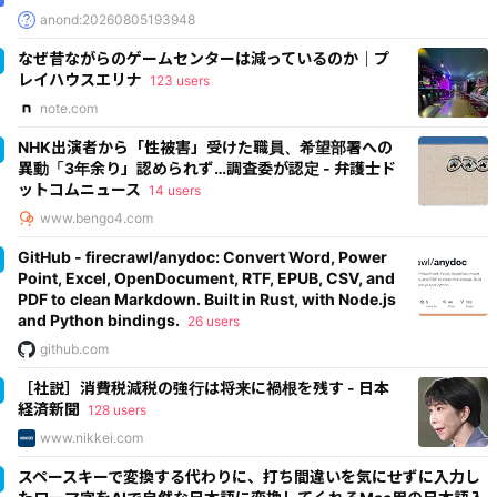
anond:20260805193948
なぜ昔ながらのゲームセンターは減っているのか｜プ
レイハウスエリナ
123 users
note.com
NHK出演者から「性被害」受けた職員、希望部署への
異動「3年余り」認められず…調査委が認定 - 弁護士ド
ットコムニュース
14 users
www.bengo4.com
GitHub - firecrawl/anydoc: Convert Word, Power
Point, Excel, OpenDocument, RTF, EPUB, CSV, and
PDF to clean Markdown. Built in Rust, with Node.js
and Python bindings.
26 users
github.com
［社説］消費税減税の強行は将来に禍根を残す - 日本
経済新聞
128 users
www.nikkei.com
スペースキーで変換する代わりに、打ち間違いを気にせずに入力し