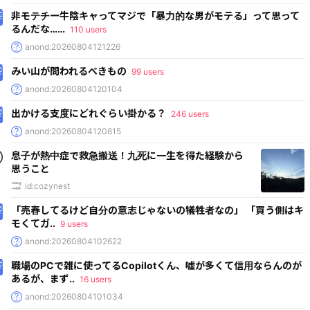
非モテチー牛陰キャってマジで「暴力的な男がモテる」って思って
るんだな……
110 users
anond:20260804121226
みい山が問われるべきもの
99 users
anond:20260804120104
出かける支度にどれぐらい掛かる？
246 users
anond:20260804120815
息子が熱中症で救急搬送！九死に一生を得た経験から
思うこと
id:cozynest
「売春してるけど自分の意志じゃないの犠牲者なの」 「買う側はキ
モくてガ..
9 users
anond:20260804102622
職場のPCで雑に使ってるCopilotくん、嘘が多くて信用ならんのが
あるが、まず..
16 users
anond:20260804101034