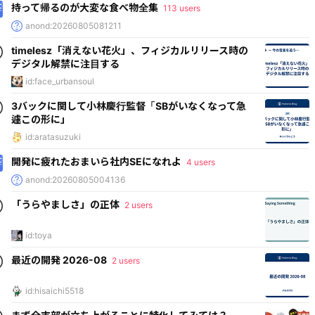
持って帰るのが大変な食べ物全集
113 users
anond:20260805081211
timelesz「消えない花火」、フィジカルリリース時の
デジタル解禁に注目する
id:face_urbansoul
3バックに関して小林慶行監督「SBがいなくなって急
遽この形に」
id:aratasuzuki
開発に疲れたおまいら社内SEになれよ
4 users
anond:20260805004136
「うらやましさ」の正体
2 users
id:toya
最近の開発 2026-08
2 users
id:hisaichi5518