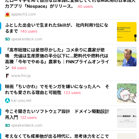
たローマ字をAIで自然な日本語に変換してくれるMac用の日本語入
力アプリ「Nospace」がリリース。
40 users
applech2.com
ふとした出会いで生まれたSkillが、 社内利用1位にな
るまで
140 users
speakerdeck.com
「高市総理には愛想尽かした」コメ余りに農家が悲
鳴 売値は生産原価の半分以下に…肥料代や燃料代は
高騰「今年でやめる」農家も｜FNNプライムオンライ
ン
94 users
www.fnn.jp
映画『ちいかわ』でモモンガを嫌いになった人へ そ
れでも愛される理由と可能性
133 users
kai-you.net
今こそ聞きたいソフトウェア設計 ドメイン駆動設計
再入門
122 users
speakerdeck.com
考えなくても成果物が出る時代に、思考体力をどこで