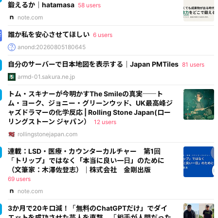
鍛えるか｜hatamasa
58 users
note.com
誰か私を安心させてほしい
6 users
anond:20260805180645
自分のサーバーで日本地図を表示する｜Japan PMTiles
81 users
armd-01.sakura.ne.jp
トム・スキナーが今明かすThe Smileの真実──ト
ム・ヨーク、ジョニー・グリーンウッド、UK最高峰ジ
ャズドラマーの化学反応 | Rolling Stone Japan(ロー
リングストーン ジャパン）
12 users
rollingstonejapan.com
連載：LSD・医療・カウンターカルチャー 第1回
「トリップ」ではなく「本当に良い一日」のために
（文筆家：木澤佐登志）｜株式会社 金剛出版
69 users
note.com
3か月で20キロ減！「無料のChatGPTだけ」でダイ
エットを成功させた芸人を直撃。「相手が人間だった