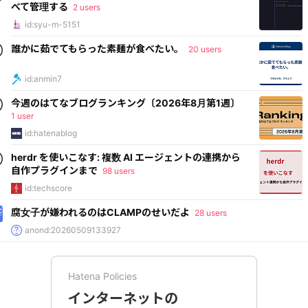
べて管理する
2 users
id:syu-m-5151
誰かに茹でてもらった素麺が食べたい。
20 users
id:anmin7
今週のはてなブログランキング〔2026年8月第1週〕
1 user
id:hatenablog
herdr を使いこなす: 複数 AI エージェントの連携から
自作プラグインまで
98 users
id:techscore
腐女子が嫌われるのはCLAMPのせいだよ
28 users
anond:20260509133927
Hatena Policies
インターネットの