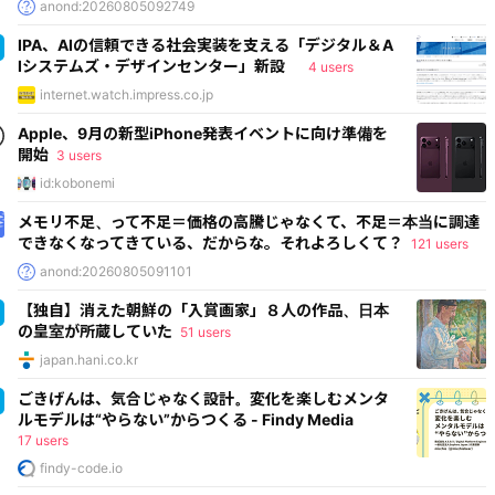
anond:20260805092749
IPA、AIの信頼できる社会実装を支える「デジタル＆A
Iシステムズ・デザインセンター」新設
4 users
internet.watch.impress.co.jp
Apple、9月の新型iPhone発表イベントに向け準備を
開始
3 users
id:kobonemi
メモリ不足、って不足＝価格の高騰じゃなくて、不足＝本当に調達
できなくなってきている、だからな。それよろしくて？
121 users
anond:20260805091101
【独自】消えた朝鮮の「入賞画家」８人の作品、日本
の皇室が所蔵していた
51 users
japan.hani.co.kr
ごきげんは、気合じゃなく設計。変化を楽しむメンタ
ルモデルは“やらない”からつくる - Findy Media
17 users
findy-code.io