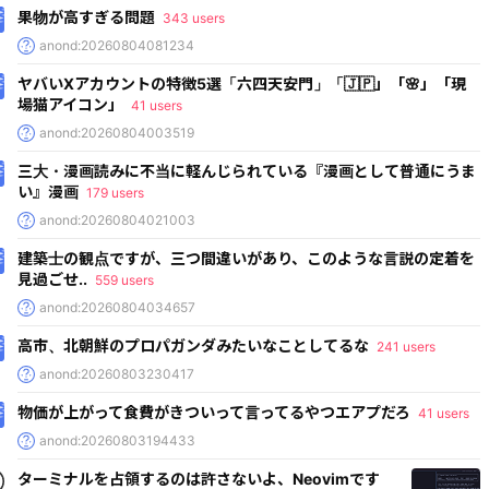
果物が高すぎる問題
343 users
anond:20260804081234
ヤバいXアカウントの特徴5選「六四天安門」「🇯🇵」「🌸」「現
場猫アイコン」
41 users
anond:20260804003519
三大・漫画読みに不当に軽んじられている『漫画として普通にうま
い』漫画
179 users
anond:20260804021003
建築士の観点ですが、三つ間違いがあり、このような言説の定着を
見過ごせ..
559 users
anond:20260804034657
高市、北朝鮮のプロパガンダみたいなことしてるな
241 users
anond:20260803230417
物価が上がって食費がきついって言ってるやつエアプだろ
41 users
anond:20260803194433
ターミナルを占領するのは許さないよ、Neovimです