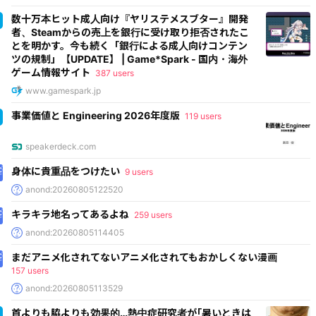
数十万本ヒット成人向け『ヤリステメスブター』開発
者、Steamからの売上を銀行に受け取り拒否されたこ
とを明かす。今も続く「銀行による成人向けコンテン
ツの規制」【UPDATE】 | Game*Spark - 国内・海外
ゲーム情報サイト
387 users
www.gamespark.jp
事業価値と Engineering 2026年度版
119 users
speakerdeck.com
身体に貴重品をつけたい
9 users
anond:20260805122520
キラキラ地名ってあるよね
259 users
anond:20260805114405
まだアニメ化されてないアニメ化されてもおかしくない漫画
157 users
anond:20260805113529
首よりも脇よりも効果的…熱中症研究者が｢暑いときは