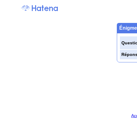
Énigme 
Questi
Répon
Ac