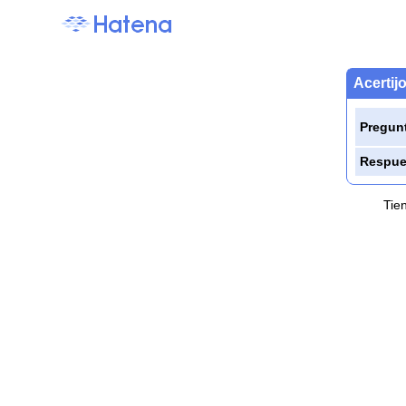
Acertij
Pregun
Respue
Tie