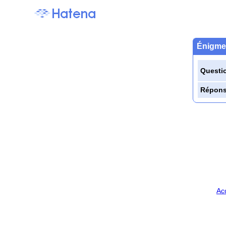
Énigme 
Questi
Répon
Ac