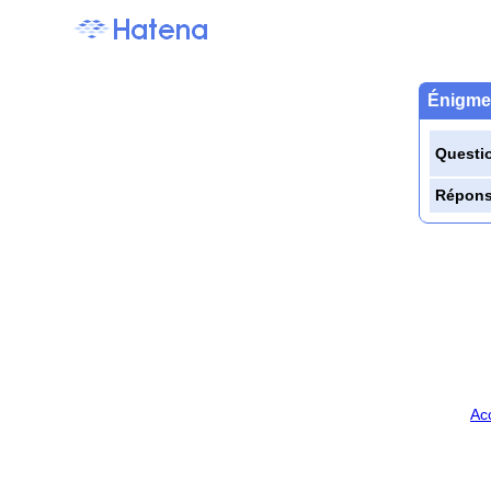
Énigme 
Questi
Répon
Ac