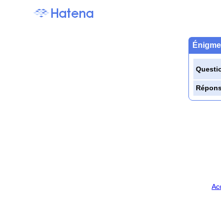
Énigme 
Questi
Répon
Ac