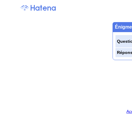
Énigme 
Questi
Répon
Ac