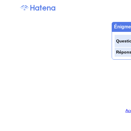
Énigme 
Questi
Répon
Ac