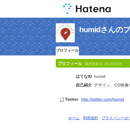
humidさんの
プロフィール
プロフィール
最終更新日:
2014/05/26
はてなID
humid
自己紹介
デザイン
、
CG
映像
Twitter
http://twitter.com/humid
ホーム
-
利用規約
-
プライバシーポ