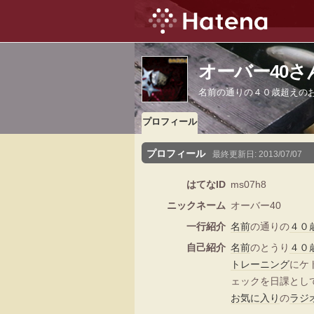
オーバー40
名前の通りの４０歳超えの
プロフィール
プロフィール
最終更新日:
2013/07/07
はてなID
ms07h8
ニックネーム
オーバー40
一行紹介
名前
の通りの
４０
自己紹介
名前
のとうり
４０
トレーニング
にケ
ェックを日課とし
お気に入り
の
ラジ