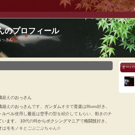
さんのプロフィール
おっさん
オーバ
歳
超えの
おっさん
歳
越えの
おっさん
です。
ガンダム
オタで
音楽
はBlues好き。
ト
ルベル
使用し
最近
は
空手
の型を紹介してもらい、動きのチ
てい
ます
。
10
代の時
から
ボクシング
マニア
で
格闘技
好き。
オ
は
モモ
ノキとごぶごぶちゃん✩