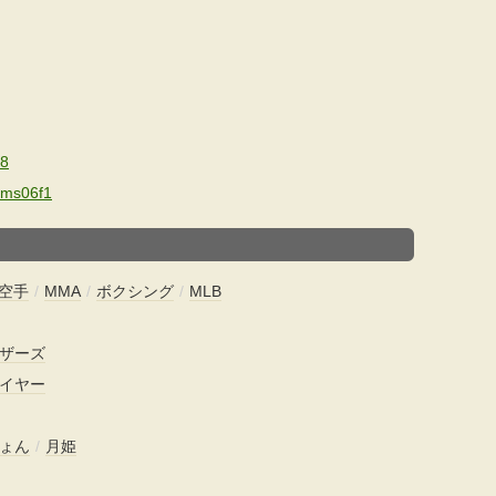
h8
r/ms06f1
空手
/
MMA
/
ボクシング
/
MLB
ザーズ
イヤー
ょん
/
月姫