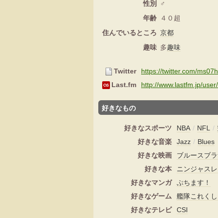
性別
♂
年齢
４０超
住んでいるところ
京都
趣味
多
趣味
Twitter
https://twitter.com/ms07
Last.fm
http://www.lastfm.jp/use
好きなもの
好きなスポーツ
NBA
/
NFL
/
好きな音楽
Jazz
/
Blues
好きな映画
ブルースブラ
好きな本
ニンジャスレ
好きなマンガ
ぷちます！
好きなゲーム
艦隊これくし
好きなテレビ
CSI