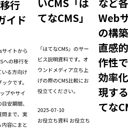
いCMS「は
など
 移行
てなCMS」
Web
ガイド
の構
直感
「はてなCMS」のサー
essサイトから
作性
ビス説明資料です。オ
CMSへの移行を
ウンドメディア立ち上
ている方向け
効率
げの際のCMS比較にお
ブックです。
現す
役立てください。
テップやサイ
てなC
の目安期間、
2025-07-10
質問まで、実
お役立ち資料
お役立ち
る内容にまと