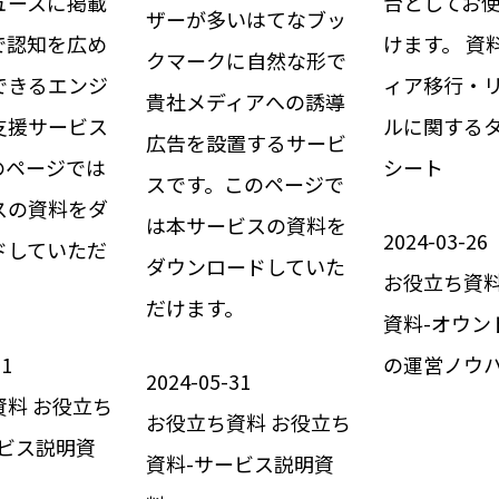
ュースに掲載
台としてお
ザーが多いはてなブッ
で認知を広め
けます。 資
クマークに自然な形で
できるエンジ
ィア移行・
貴社メディアへの誘導
支援サービス
ルに関する
広告を設置するサービ
のページでは
シート
スです。このページで
スの資料をダ
は本サービスの資料を
2024-03-26
ドしていただ
ダウンロードしていた
お役立ち資
だけます。
資料-オウン
31
の運営ノウ
2024-05-31
資料
お役立ち
お役立ち資料
お役立ち
ービス説明資
資料-サービス説明資