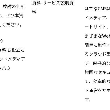
資料-サービス説明資
。 検討の判断
はてなCMS
料
て、ぜひ本資
ドメディア
用ください。
ートサイト、
まざまなWe
19
簡単に制作
資料
お役立ち
るクラウド型
ウンドメディア
す。直感的
ウハウ
強固なセキ
で、効率的な
ト運営をサ
す。