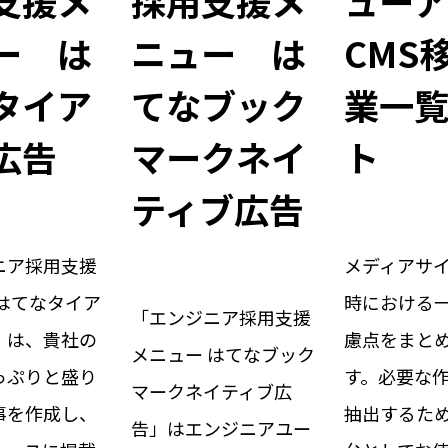
支援メ
採用支援メ
ュー
ー は
ニュー は
CMS
タイア
てなブック
業一
広告
マークネイ
ト
ティブ広告
ニア採用支援
メディアサ
 はてなタイア
時における
「エンジニア採用支援
」は、貴社の
慮点をまと
メニュー はてなブック
っぷりと盛り
す。必要な
マークネイティブ広
事を作成し、
抽出するた
告」はエンジニアユー