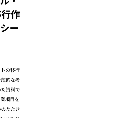
アル・
移行作
覧シー
イトの移行
一般的な考
めた資料で
作業項目を
めのたたき