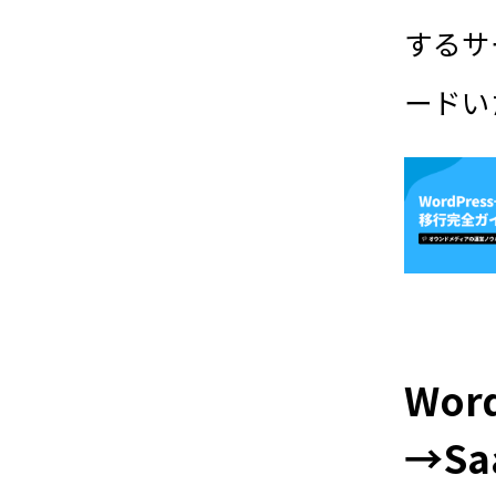
するサ
ードい
Word
→Sa