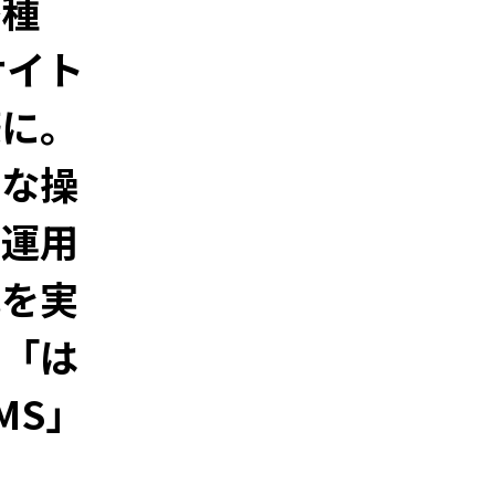
各種
サイト
築に。
的な操
で運用
化を実
る「は
MS」