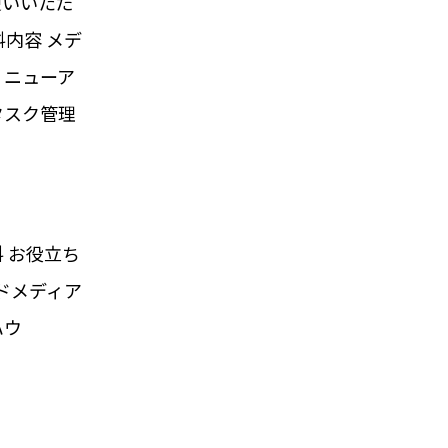
使いいただ
料内容 メデ
リニューア
タスク管理
料
お役立ち
ドメディア
ハウ