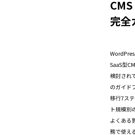
CMS
完全
WordPr
SaaS型
検討され
のガイド
移行7ス
ト規模別
よくある
務で使え