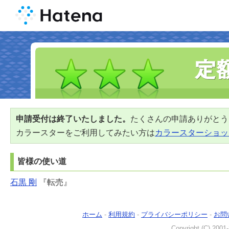
申請受付は終了いたしました。
たくさんの申請ありがとう
カラースターをご利用してみたい方は
カラースターショッ
皆様の使い道
石黒 剛
『転売』
ホーム
-
利用規約
-
プライバシーポリシー
-
お問
Copyright (C) 2001