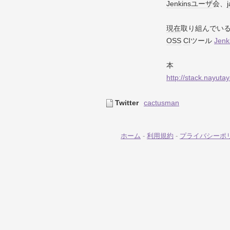
Jenkins
ユーザ
会、
j
現在
取り組んでい
OSS
CI
ツール
Jenk
本
http://stack.nayuta
Twitter
cactusman
ホーム
-
利用規約
-
プライバシーポ