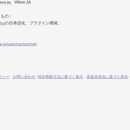
ava-ja
、Wiket-
JA
る
もの
：
ins
の
日本語化
、
プラグイン
開発。
ya.jp/user/cactusman
リシー
-
お問い合わせ
-
特定商取引法に基づく表示
-
資金決済法に基づく表示