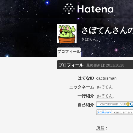
さぼてんさん
さぼてん。
プロフィール
プロフィール
最終更新日:
2011/10/28
はてなID
cactusman
ニックネーム
さぼてん
一行紹介
さぼてん
。
自己紹介
所属
：