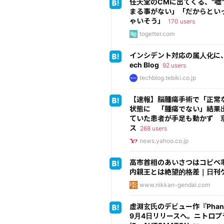
任天堂のCMに出てくる、“嘘
まる事がない」「だからとい
ゃいそう」
170 users
togetter.com
インシデント対応の属人化に、障害
ech Blog
92 users
techblog.tebiki.co.jp
【速報】脳腫瘍手術で「正常
状態に 「腫瘍でない」結果出
ていた患者が手足も動かず 京大
ス
268 users
news.yahoo.co.jp
高市首相のあいさつはコピペ
内親王とは絶望的格差｜日刊ゲン
www.nikkan-gendai.com
虚淵玄氏のデビュー作『Phantom
9月4日リリースへ。ニトロプ