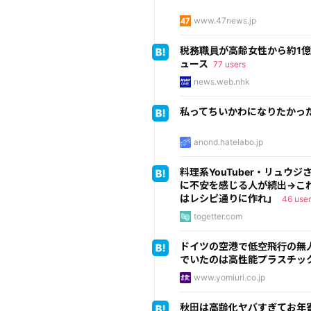
www.47news.jp
税務職員が高齢女性から約1億5
ュース
77 users
news.web.nhk
私ってちいかわになりたかっ
anond.hatelabo.jp
料理系YouTuber・リュ
に不安を感じる人が続出→こ
はレシピ通りに作れ」
46 user
togetter.com
ドイツの空港で低空飛行の無
でいたのは高性能プラスチッ
www.yomiuri.co.jp
秋田は高齢化ヤバすぎてお年