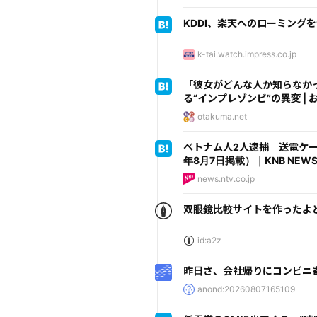
KDDI、楽天へのローミング
k-tai.watch.impress.co.jp
「彼女がどんな人か知らなか
る“インプレゾンビ”の異変 |
otakuma.net
ベトナム人2人逮捕 送電ケー
年8月7日掲載）｜KNB NEWS
news.ntv.co.jp
双眼鏡比較サイトを作ったよ
id:a2z
昨日さ、会社帰りにコンビニ寄
anond:20260807165109