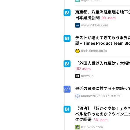
東京都、八重洲駐車場を地下シ
日本経済新聞
90 users
www.nikkei.com
テストが増えすぎてもう限界
話 - Timee Product Team Bl
tech.timee.co.jp
「外国人受け入れ反対」大幅増 
152 users
news.jp
最近の司法に対する不信感っ
anond:20260807183950
【独占】『超かぐや姫！』を
ベルを作ったのか？ツインエン
タク総研
36 users
0115765.com