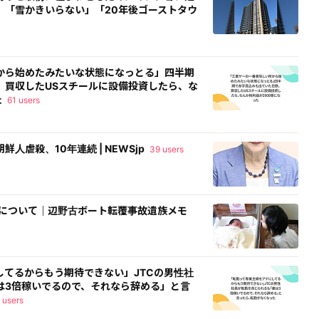
」「雪かきいらない」「20年後ゴーストタウ
から始めたみたいな状態になっとる」四半期
、買収したUSスチールに設備投資したら、な
た
61 users
人虐殺、10年連続 | NEWSjp
39 users
について｜辺野古ボート転覆事故遺族メモ
してるからもう期待できない」JTCの男性社
は3倍稼いでるので、それなら辞める」と言
 users