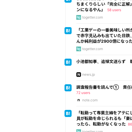
ちまくりらしい「完全に正解
ンになるやん」
58 users
togetter.com
「工業ゲーの一番美味しい所
で赤字見込みも出ていた日鉄
んか純利益が2900億になっ
togetter.com
小池都知事、追悼文送らず 朝鮮
news.jp
調査報告書を読んで① 責任
72 users
note.com
「転勤って専業主婦をアテに
員が転勤を命じられるも「妻
ったら、転勤がなくなった
86
togetter.com