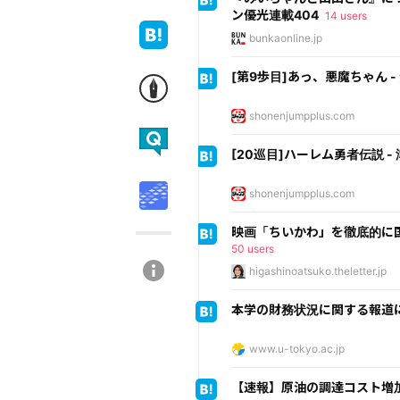
ン優光連載404
14 users
bunkaonline.jp
[第9歩目]あっ、悪魔ちゃん -
shonenjumpplus.com
[20巡目]ハーレム勇者伝説 -
shonenjumpplus.com
映画「ちいかわ」を徹底的に
50 users
higashinoatsuko.theletter.jp
本学の財務状況に関する報道に
www.u-tokyo.ac.jp
【速報】原油の調達コスト増