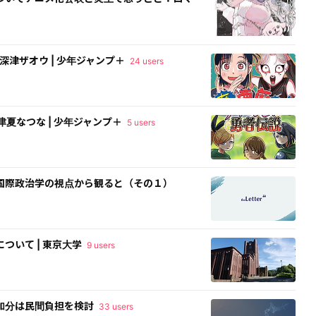
 深津ザオウ | 少年ジャンプ＋
24 users
 津夏なつな | 少年ジャンプ＋
5 users
国際政治学の視点から観ると（その１）
ついて | 東京大学
9 users
加分は民間負担を検討
33 users