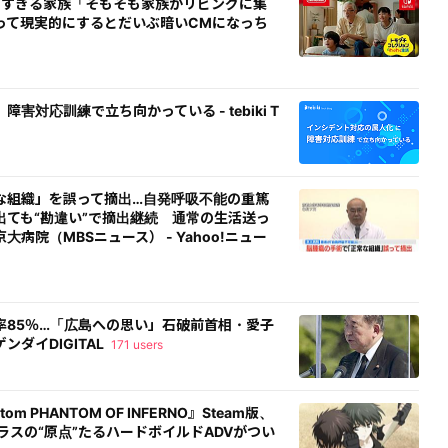
”すぎる家族「そもそも家族がリビングに集
って現実的にするとだいぶ暗いCMになっち
対応訓練で立ち向かっている - tebiki T
な組織」を誤って摘出…自発呼吸不能の重篤
ても“勘違い”で摘出継続 通常の生活送っ
病院（MBSニュース） - Yahoo!ニュー
率85％…「広島への思い」石破前首相・愛子
ダイDIGITAL
171 users
 PHANTOM OF INFERNO』Steam版、
ラスの“原点”たるハードボイルドADVがつい