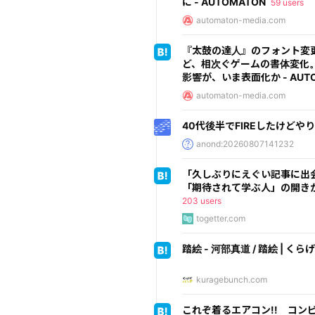
に - AUTOMATON
59 users
automaton-media.com
『太鼓の達人』のフォント変
ど、相次ぐゲームの書体変化。
影響が、いま表面化か - AUTO
automaton-media.com
40代後半でFIREしたけどや
anond:20260807141232
「久しぶりにえぐい記事に出
「期待されて学ぶ人」の開き
203 users
togetter.com
踏絵 - 河部真道 / 踏絵 | く
kuragebunch.com
これぞ着るエアコン!! コン