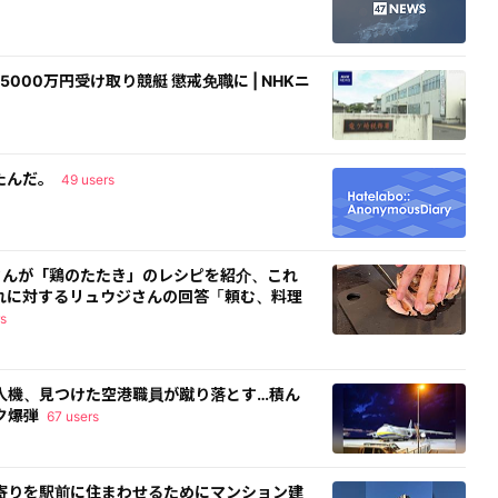
000万円受け取り競艇 懲戒免職に | NHKニ
たんだ。
49 users
ウジさんが「鶏のたたき」のレシピを紹介、これ
れに対するリュウジさんの回答「頼む、料理
s
人機、見つけた空港職員が蹴り落とす…積ん
ク爆弾
67 users
寄りを駅前に住まわせるためにマンション建