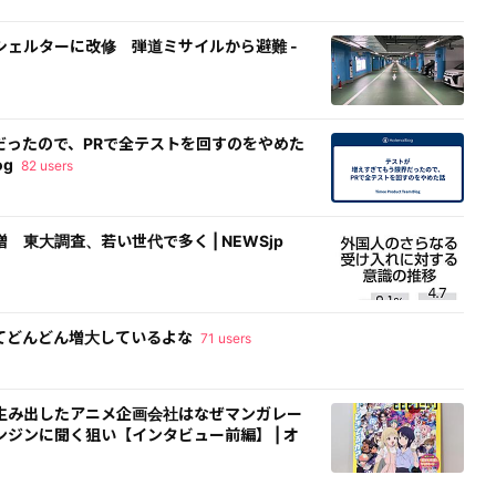
ェルターに改修 弾道ミサイルから避難 -
だったので、PRで全テストを回すのをやめた
og
82 users
東大調査、若い世代で多く | NEWSjp
てどんどん増大しているよな
71 users
生み出したアニメ企画会社はなぜマンガレー
ジンに聞く狙い【インタビュー前編】 | オ