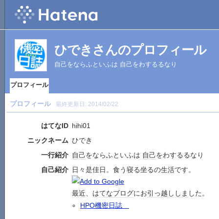
ひできさんのプロフィール
自己をならふといふは 自己をわするるなり
プロフィール
プロフィール
最終更新日:
2014/02/22
はてなID
hihi01
ニックネーム
ひでき
一行紹介
自己
をならふといふは
自己
をわするるなり
自己紹介
日々是佳日。食う寝る坐るの
生活
です。
最近
、
はてなブログ
にお
引っ越し
しま
した。
HPO機密日誌