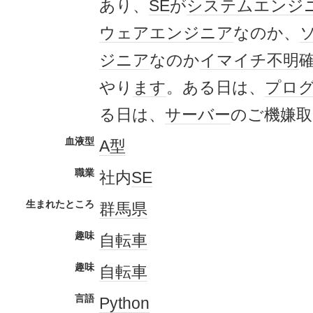
あり、
SE
が
システムエンジ
ウェア
エンジニア
なのか、
ジニア
なのか
イマイチ
不明
やり
ます
。ある日は、
プロ
る日は、
サーバー
のご機嫌取
血液型
A型
職業
社内
SE
生まれたところ
群馬県
趣味
自転車
趣味
自転車
言語
Python