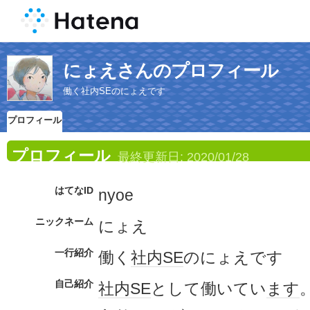
にょえさんのプロフィール
働く社内SEのにょえです
プロフィール
プロフィール
最終更新日:
2020/01/28
はてなID
nyoe
ニックネーム
にょえ
一行紹介
働く
社内SE
のにょえです
自己紹介
社内SE
として働いてい
ます