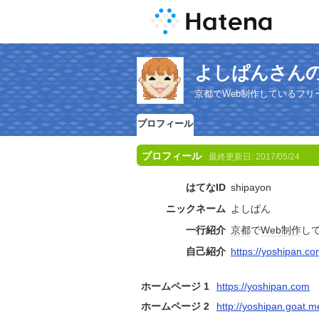
よしぱんさん
京都でWeb制作しているフリ
プロフィール
プロフィール
最終更新日:
2017/05/24
はてなID
shipayon
ニックネーム
よしぱん
一行紹介
京都
で
Web制作
し
自己紹介
https://yoshipan.co
ホームページ 1
https://yoshipan.com
ホームページ 2
http://yoshipan.goat.m