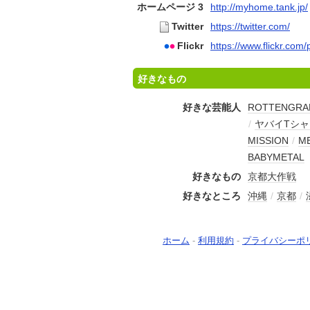
ホームページ 3
http://myhome.tank.jp/
Twitter
https://twitter.com/
Flickr
https://www.flickr.com
好きなもの
好きな芸能人
ROTTENGRA
/
ヤバイTシ
MISSION
/
M
BABYMETAL
好きなもの
京都大作戦
好きなところ
沖縄
/
京都
/
ホーム
-
利用規約
-
プライバシーポ