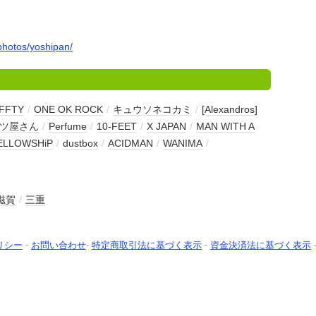
/photos/yoshipan/
FFTY
/
ONE OK ROCK
/
キュウソネコカミ
/
[Alexandros]
ャツ屋さん
/
Perfume
/
10-FEET
/
X JAPAN
/
MAN WITH A
ELLOWSHiP
/
dustbox
/
ACIDMAN
/
WANIMA
/
滋賀
/
三重
リシー
-
お問い合わせ
-
特定商取引法に基づく表示
-
資金決済法に基づく表示