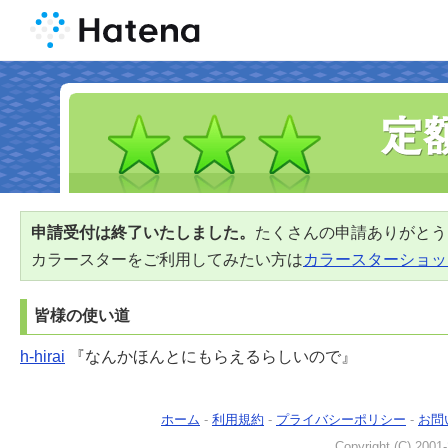
申請受付は終了いたしました。
たくさんの申請ありがとう
カラースターをご利用してみたい方は
カラースターショッ
皆様の使い道
h-hirai
『なんかほんとにもらえるらしいので』
ホーム
-
利用規約
-
プライバシーポリシー
-
お問
Copyright (C) 2001